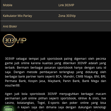
Mobile
Link 303VIP
Kalkulator Mix Parlay
Zona 303Vip
Anti Blokir
303VIP
sebagai tempat judi sportsbook paling digemari oleh pecinta
game judi online karena kualitas yang diberikan 303VIP adalah yang
terbaik. Bermain berbagai pasaran sportsbook hanya dengan satu id
saja. Dengan metode pembayaran terlengkap yang didukung oleh
berbagai bank partner kami seperti BCA, Mandiri, CIMB Niaga, BNI, BRI,
Permata Bank, Kospin Jasa, Maybank, Panin Bank, Bank Mega dan
voucher88.
Agen judi bola sportsbook 303VIP menyuguhkan berbagai macam
permainan
judi online
pilihan seperti sportsbook, idnlive & slots, live
casino, bolatangkas, Togel, E-sports dan poker online yang bisa
dimainkan kapan saja dan dimana saja dengan dukungan teknologi