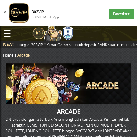
×
303VIP
Download
303VIP Mobile App
☰
NEW :
t Datang di 303VIP !! Kabar Gembira untuk deposit BANK saat ini mulai dari
DESKTOP
MASUK
Home
Arcade
ARCADE
IDN provider game terbaik Asia menghadirkan Arcade, Kini tampil lebih
atraktif, GEMS HUNT, DRAGON PORTAL, PLINKO, MULTIPLAYER
ROULETTE, IDNRNG ROULETTE hingga BACCARAT dan IDNTRADE akan
menemanimu mencapai KEMENANGAN dengan peluang lebih besar.