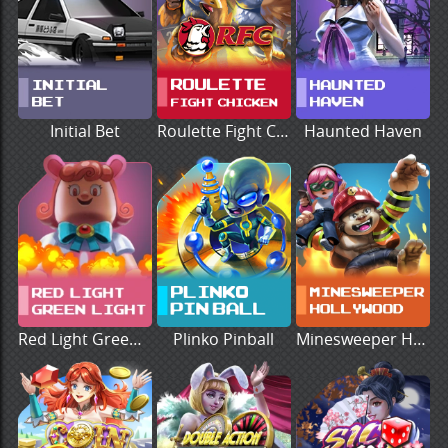
Initial Bet
Haunted Haven
Roulette Fight Chicken
Red Light Green Light
Plinko Pinball
Minesweeper Hollywood