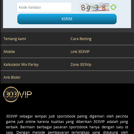
KIRIM
Tentang kami
Cara Betting
Mobile
Link 303VIP
Kalkulator Mix Parlay
Zona 303Vip
Anti Blokir
303VIP
sebagai tempat judi sportsbook paling digemari oleh pecinta
game judi online karena kualitas yang diberikan 303VIP adalah yang
terbaik. Bermain berbagai pasaran sportsbook hanya dengan satu id
saja. Dengan metode pembayaran terlengkap yang didukung oleh